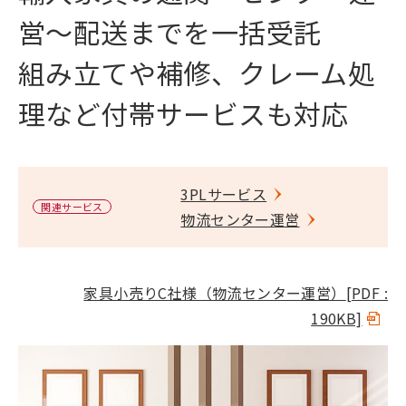
営～配送までを一括受託
組み立てや補修、クレーム処
理など付帯サービスも対応
3PLサービス
関連サービス
物流センター運営
家具小売りC社様（物流センター運営）
[PDF :
190KB]