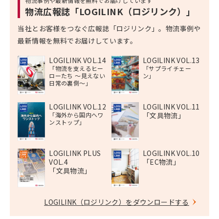
物流事例や最新情報を無料でお届けしています
物流広報誌「LOGILINK（ロジリンク）」
当社とお客様をつなぐ広報誌「ロジリンク」。物流事例や
最新情報を無料でお届けしています。
LOGILINK VOL.14
LOGILINK VOL.13
「物流を支えるヒー
「サプライチェー
ローたち 〜見えない
ン」
日常の裏側〜」
LOGILINK VOL.12
LOGILINK VOL.11
「海外から国内へワ
「文具物流」
ンストップ」
LOGILINK PLUS
LOGILINK VOL.10
VOL.4
「EC物流」
「文具物流」
LOGILINK（ロジリンク）をダウンロードする