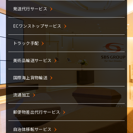
生産物流
島忠様
発送代行サービス
一括センター運営とミルクランを展開
工場内物流
二子玉川ライズ様
ECワンストップサービス
館内物流で渋滞緩和、搬出入を効率化
資材管理・ライン投入
トラック手配
マーケティングパートナー様
製品梱包
３温度帯のペットフード通販物流を請負
美術品輸送サービス
販売物流
株式会社MIXI様
国際海上貨物輸送
オフィスフロア内のメール室を運営代行
センター運営受託
北陸新幹線用車両Ｅ７系
流通加工
付加価値サービス
制限時間内に超重量物の鉄道車両を安全輸送
共同配送
郵便物差出代行サービス
セイコーオプティカルプロダクツ様
メガネ製品の3PL。全国の店舗にスピード供給
静脈物流
自治体移転サービス