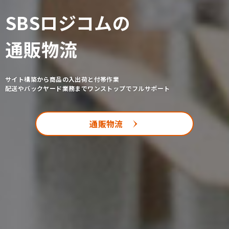
SBSロジコムの
SBSロジコムの
通販物流
トラック輸送
サイト構築から商品の入出荷と付帯作業
消費財から鉄道車両などの重量物、粉体・液体などの特殊輸送
配送やバックヤード業務までワンストップでフルサポート
さらに緊急時のトラック手配もどうぞご相談ください
物流センター運営
トラック輸送
3PLサービス
通販物流
採用情報