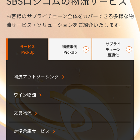
SBSロジコムの物流サービス
お客様のサプライチェーン全体をカバーできる多様な物
流サービス・ソリューションをご紹介いたします。
サプライ
サービス
物流事例
チェーン
PickUp
PickUp
最適化
トンボ鉛筆様
物流アウトソーシング
調達物流
庫内作業から配送まで3PLで一括受託
ワイン物流
(株)Francfranc様
原材料輸送
センターから全国・海外店舗に商品供給
ミルクラン
文具物流
佐野市役所様
VMI
仮庁舎から新庁舎へ全７日間で移転
定温倉庫サービス