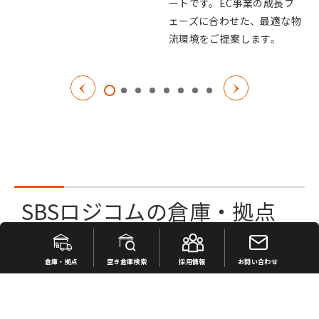
ートです。EC事業の成長フ
ェーズに合わせた、最適な物
流環境をご提案します。
SBSロジコムの倉庫・拠点
空き倉庫検索
倉庫・拠点
空き倉庫検索
採用情報
お問い合わせ
2026/07/27
UPDATE
SBSロジコムの空き倉庫を検索いただけます。