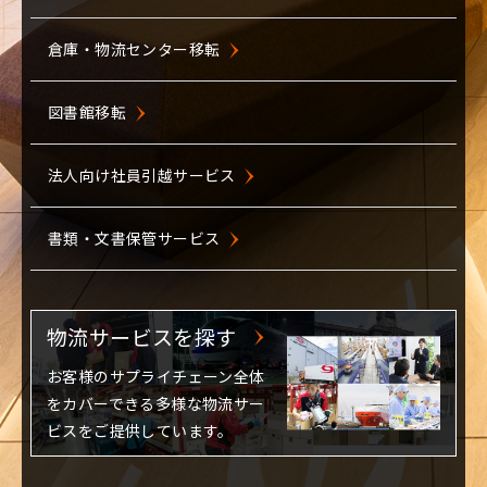
物流事例を探す
倉庫・物流センター移転
廃材の回収・再資源化
SBSロジコムのソリューション
機密文書溶解処理
を活用したお客様の導入事例を
図書館移転
紹介いたします。
家電OA機器リサイクル
法人向け社員引越サービス
物流サービスを探す
書類・文書保管サービス
お客様のサプライチェーン全体
をカバーできる多様な物流サー
ビスをご提供しています。
物流サービスを探す
お客様のサプライチェーン全体
をカバーできる多様な物流サー
ビスをご提供しています。