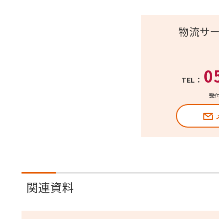
物流サ
0
TEL：
受付
関連資料