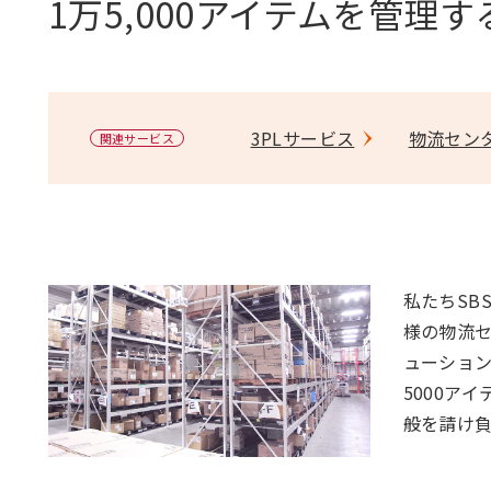
1万5,000アイテムを管理
3PLサービス
物流セン
関連サービス
私たちSB
様の物流
ューショ
5000ア
般を請け