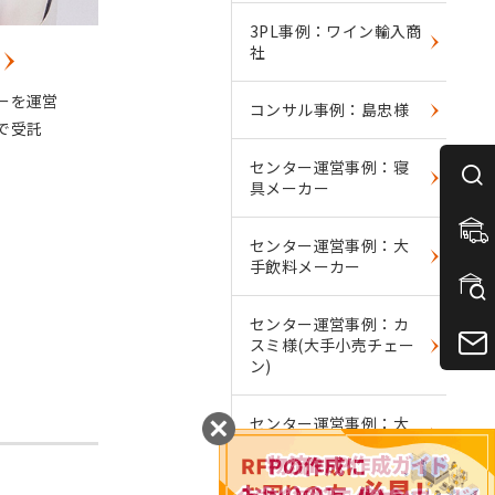
3PL事例：ワイン輸入商
社
島忠様
ホームセンター向け一括物流センター業務
西
ターを運営
コンサル事例：島忠様
を受託 店舗仕分けを行うTCとミルクラン
上
で受託
の機能を提供
た
センター運営事例：寝
具メーカー
センター運営事例：大
手飲料メーカー
センター運営事例：カ
スミ様(大手小売チェー
ン)
センター運営事例：大
手機器メーカー