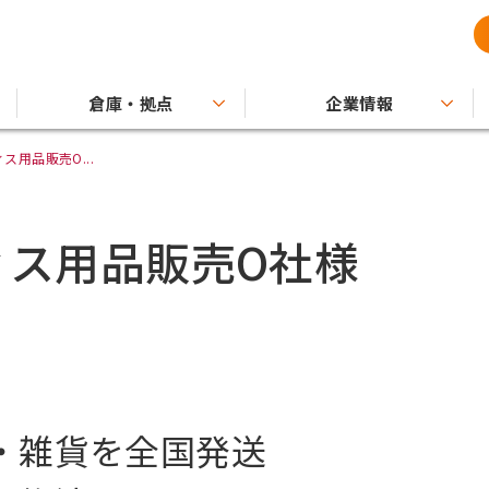
倉庫・拠点
企業情報
用品販売O...
ィス用品販売O社様
・雑貨を全国発送