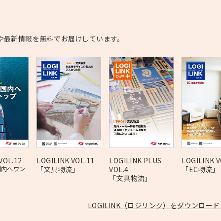
や最新情報を無料でお届けしています。
VOL.12
LOGILINK VOL.11
LOGILINK PLUS
LOGILINK V
国内へワン
「文具物流」
VOL.4
「EC物流」
「文具物流」
LOGILINK（ロジリンク）をダウンロー