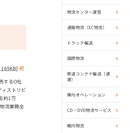
物流センター運営
通販物流（EC物流）
トラック輸送
国際物流
: 165KB]
鉄道コンテナ輸送（通
運）
売するO社
ディストリビ
庫内オペレーション
る約1万
た物流業務全
CD・DVD物流サービス
館内物流