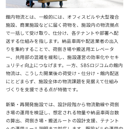
館内物流とは、一般的には、オフィスビルや大型複合
施設、商業施設などに届く荷物を、施設内の物流拠点
で一括して受け取り、仕分け、各テナントや部署へ配
送する仕組みを指します。納品車両や配送業者の出入
りを集約することで、荷捌き場や搬送用エレベータ
ー、共用部の混雑を緩和し、施設運営の効率化やセキ
ュリティ向上につなげます。一方、SBSロジコムの館内
物流は、こうした開業後の荷受け・仕分け・館内配送
にとどまらず、施設全体の物流課題を見据えて仕組み
づくりを支援できる点が特徴です。
新築・再開発施設では、設計段階から物流動線や荷捌
き場の運用を検証し、想定される物量や納品車両台数
の算出、荷捌き場・搬送ルートの設計支援、テナント
への運用ルール説明まで対応します。既設ビルや運用中