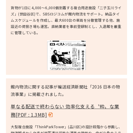
貨物が1日に4,000～6,000個到着する複合用途施設「二子玉川ライ
ズ」(世田谷区)で、SBSロジコムが館内物流をサポート。納品タイ
ムスケジュールを作成し、最大600台の車両を分散管理する他、施
設近の荷捌き場も運営。直納業者を事前登録制とし、入退館を厳重
に管理している。
館内物流に関する記事が輸送経済新聞社「2016 日本の物
流事業」に掲載されました。
単なる配送で終わらない 効率化支える〝粋〟な業
務
[PDF : 1.3MB]
大型複合施設「ThinkParkTower」(品川区)の設計段階から参画し、
物流観点から台車が相互通行可能な通路の確保や、曲がり角のミラ