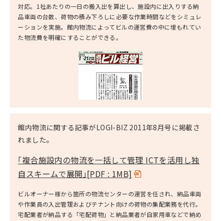
対応。1社あたりの一日の搬入出を算出し、施設内に出入りする納
品車両の台数、荷物の積み下ろしに必要な作業時間などをシミュレ
ーションを実施。館内物流によってビルの運営費の中に埋もれてい
た物流費を明確にすることができる。
館内物流に関する記事がLOGI-BIZ 2011年8月号に掲載さ
れました。
｢複合施設内の物流を一括して管理 ICTを活用し独
自スキームで展開｣
[PDF : 1MB]
ビルオーナー様から箇所の物流センターの運営を任され、納品車両
や作業員の入出管理およびテナント向けの荷物の集配業務を代行。
宅配業者が納品する「宅配荷物」と納品業者が自家用車などで納め