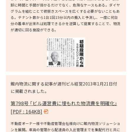
卸に時間と手間が掛かるだけでなく、危険なケースもある。ダイヤ
グラムを組むことで荷捌きスペースを広くする必要がないこともあ
る。テナント数から1台1回15分以内の搬入と予測し、一度に何台
分の着車が出来れば処理できるかを逆算して提案することで、物流
が適切に回る施設ができる。
館内物流に関する記事が週刊ビル経営2013年1月21日付
に掲載されました。
第798号 ｢ビル運営費に埋もれた物流費を明確化｣
[PDF : 164KB]
不動産オーナー様や不動産管理会社様向けに館内物流ソリューショ
ンを展開。車両の管理から配達員の入出管理までを集配代行と共に