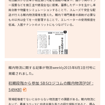
ー設置などを施工主や建設会社に提案。蓄積したデータを生かし車
両台数や物量をシミュレーションすることで、スムーズで安全な配
送が行える館内物流環境を整えた。館内で専門業者の直納が必要な
もの以外は全てを一元管理することで、エレベーターの使用頻度を
低減。入居テナントのメリットにもつなげている。
館内物流に関する記事が物流weekly2015年6月1日付号に
掲載されました。
初期段階から参加 SBSロジコムの館内物流
[PDF :
549KB]
現場経験者でないと分からない物流面での課題がある。館内物流に
おいて、着車スペースに中途半端な高さの段や傾斜があると、積み