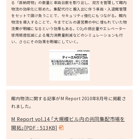
る「直納荷物」の数量と車両台数を割り出し、双方を管理して館内
物流の効率化に努めた。集配代行と搬入出に伴う車両・入退館管理
をセットで請け負うことで、セキュリティ強化にもつながる。館内
物流を導入することで、今までビルの運営費の中に埋もれていた物
流費が明確になるという効果もある。CO
の排出量やエレベーター
2
使用頻度低減による電力消費量削減などのシミュレーションも行
い、さらにその効果を明確にしていく。
館内物流に関する記事がM Report 2010年8月号に掲載さ
れました。
M Report vol.14 ｢大規模ビル内の共同集配市場を
開拓｣
[PDF : 513KB]