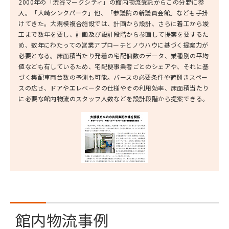
2000年の「渋谷マークシティ」の館内物流受託からこの分野に参
入。「大崎シンクパーク」他、「参議院の新議員会館」なども手掛
けてきた。大規模複合施設では、計画から設計、さらに着工から竣
工まで数年を要し、計画及び設計段階から参画して提案を要するた
め、数年にわたっての営業アプローチとノウハウに基づく提案力が
必要となる。床面積当たり発着の宅配個数のデータ、業種別の平均
値なども有しているため、宅配便事業者ごとのシェアや、それに基
づく集配車両台数の予測も可能。バースの必要条件や荷捌きスペー
スの広さ、ドアやエレベータの仕様やその利用効率、床面積当たり
に必要な館内物流のスタッフ人数などを設計段階から提案できる。
館内物流事例