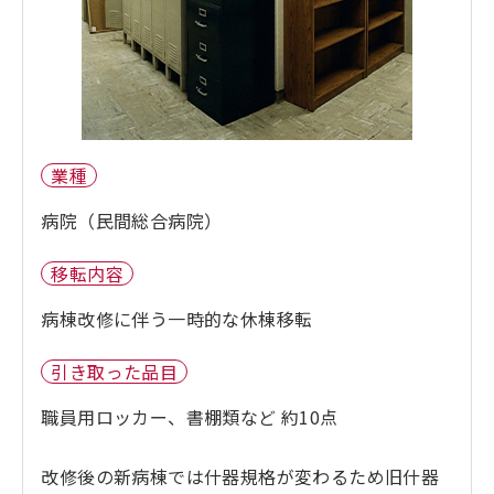
業種
病院（民間総合病院）
移転内容
病棟改修に伴う一時的な休棟移転
引き取った品目
職員用ロッカー、書棚類など 約10点
改修後の新病棟では什器規格が変わるため旧什器