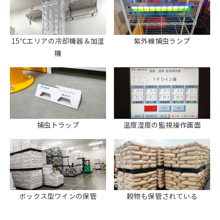
15℃エリアの冷却機器＆加湿
紫外線捕虫ランプ
機
捕虫トラップ
温度湿度の監視操作画面
ボックス型ワインの保管
穀物も保管されている