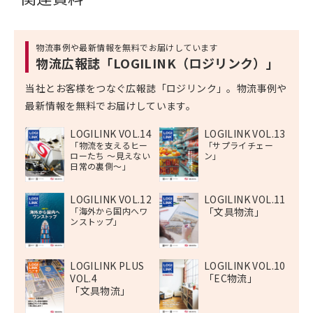
物流事例や最新情報を無料でお届けしています
物流広報誌「LOGILINK（ロジリンク）」
当社とお客様をつなぐ広報誌「ロジリンク」。物流事例や
最新情報を無料でお届けしています。
LOGILINK VOL.14
LOGILINK VOL.13
「物流を支えるヒー
「サプライチェー
ローたち 〜見えない
ン」
日常の裏側〜」
LOGILINK VOL.12
LOGILINK VOL.11
「海外から国内へワ
「文具物流」
ンストップ」
LOGILINK PLUS
LOGILINK VOL.10
VOL.4
「EC物流」
「文具物流」