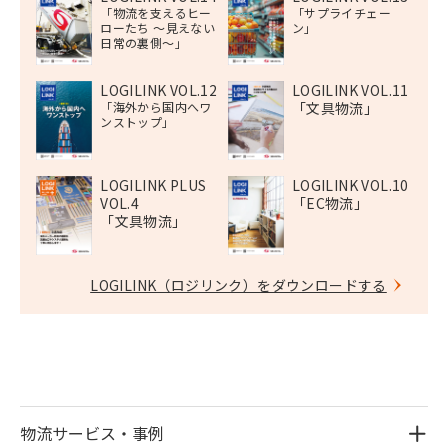
「物流を支えるヒー
「サプライチェー
ローたち 〜見えない
ン」
日常の裏側〜」
LOGILINK VOL.12
LOGILINK VOL.11
「海外から国内へワ
「文具物流」
ンストップ」
LOGILINK PLUS
LOGILINK VOL.10
VOL.4
「EC物流」
「文具物流」
LOGILINK（ロジリンク）をダウンロードする
物流サービス・事例