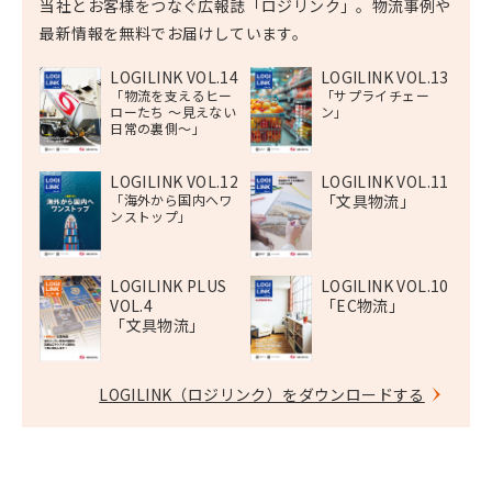
当社とお客様をつなぐ広報誌「ロジリンク」。物流事例や
最新情報を無料でお届けしています。
LOGILINK VOL.14
LOGILINK VOL.13
「物流を支えるヒー
「サプライチェー
ローたち 〜見えない
ン」
日常の裏側〜」
LOGILINK VOL.12
LOGILINK VOL.11
「海外から国内へワ
「文具物流」
ンストップ」
LOGILINK PLUS
LOGILINK VOL.10
VOL.4
「EC物流」
「文具物流」
LOGILINK（ロジリンク）をダウンロードする