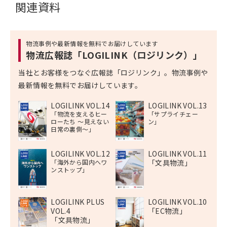
関連資料
物流事例や最新情報を無料でお届けしています
物流広報誌「LOGILINK（ロジリンク）」
当社とお客様をつなぐ広報誌「ロジリンク」。物流事例や
最新情報を無料でお届けしています。
LOGILINK VOL.14
LOGILINK VOL.13
「物流を支えるヒー
「サプライチェー
ローたち 〜見えない
ン」
日常の裏側〜」
LOGILINK VOL.12
LOGILINK VOL.11
「海外から国内へワ
「文具物流」
ンストップ」
LOGILINK PLUS
LOGILINK VOL.10
VOL.4
「EC物流」
「文具物流」