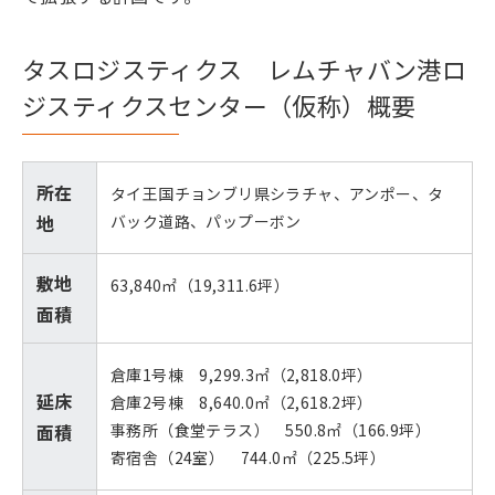
タスロジスティクス レムチャバン港ロ
ジスティクスセンター（仮称）概要
所在
タイ王国チョンブリ県シラチャ、アンポー、タ
地
バック道路、パップーボン
敷地
63,840㎡（19,311.6坪）
面積
倉庫1号棟 9,299.3㎡（2,818.0坪）
延床
倉庫2号棟 8,640.0㎡（2,618.2坪）
面積
事務所（食堂テラス） 550.8㎡（166.9坪）
寄宿舎（24室） 744.0㎡（225.5坪）