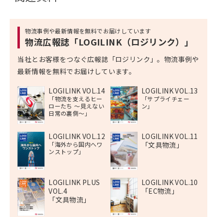
物流事例や最新情報を無料でお届けしています
物流広報誌「LOGILINK（ロジリンク）」
当社とお客様をつなぐ広報誌「ロジリンク」。物流事例や
最新情報を無料でお届けしています。
LOGILINK VOL.14
LOGILINK VOL.13
「物流を支えるヒー
「サプライチェー
ローたち 〜見えない
ン」
日常の裏側〜」
LOGILINK VOL.12
LOGILINK VOL.11
「海外から国内へワ
「文具物流」
ンストップ」
LOGILINK PLUS
LOGILINK VOL.10
VOL.4
「EC物流」
「文具物流」