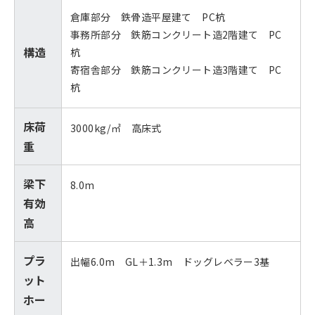
倉庫部分 鉄骨造平屋建て PC杭
事務所部分 鉄筋コンクリート造2階建て PC
構造
杭
寄宿舎部分 鉄筋コンクリート造3階建て PC
杭
床荷
3000kg/㎡ 高床式
重
梁下
8.0m
有効
高
プラ
出幅6.0m GL＋1.3m ドッグレベラー3基
ット
ホー